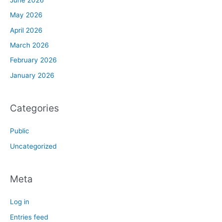
May 2026
April 2026
March 2026
February 2026
January 2026
Categories
Public
Uncategorized
Meta
Log in
Entries feed