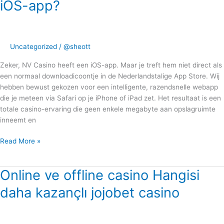
iOS-app?
Casino
een
speciale
iOS-
Uncategorized
/
@sheott
app?
Zeker, NV Casino heeft een iOS-app. Maar je treft hem niet direct als
een normaal downloadicoontje in de Nederlandstalige App Store. Wij
hebben bewust gekozen voor een intelligente, razendsnelle webapp
die je meteen via Safari op je iPhone of iPad zet. Het resultaat is een
totale casino-ervaring die geen enkele megabyte aan opslagruimte
inneemt en
Read More »
Online ve offline casino Hangisi
Online
ve
daha kazançlı jojobet casino
offline
casino
Hangisi