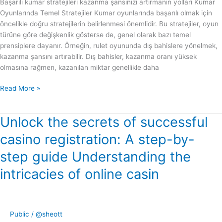
Başarılı kumar stratejileri kazanma şansınızı artırmanın yolları Kumar
Oyunlarında Temel Stratejiler Kumar oyunlarında başarılı olmak için
öncelikle doğru stratejilerin belirlenmesi önemlidir. Bu stratejiler, oyun
türüne göre değişkenlik gösterse de, genel olarak bazı temel
prensiplere dayanır. Örneğin, rulet oyununda dış bahislere yönelmek,
kazanma şansını artırabilir. Dış bahisler, kazanma oranı yüksek
olmasına rağmen, kazanılan miktar genellikle daha
Read More »
Unlock the secrets of successful
Unlock
the
casino registration: A step-by-
secrets
of
step guide Understanding the
successful
intricacies of online casin
casino
registration:
A
step-
Public
/
@sheott
by-