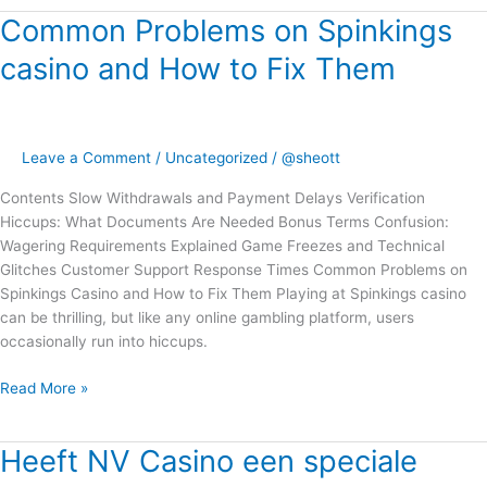
Common Problems on Spinkings
Common
Problems
casino and How to Fix Them
on
Spinkings
casino
and
Leave a Comment
/
Uncategorized
/
@sheott
How
to
Contents Slow Withdrawals and Payment Delays Verification
Fix
Hiccups: What Documents Are Needed Bonus Terms Confusion:
Them
Wagering Requirements Explained Game Freezes and Technical
Glitches Customer Support Response Times Common Problems on
Spinkings Casino and How to Fix Them Playing at Spinkings casino
can be thrilling, but like any online gambling platform, users
occasionally run into hiccups.
Read More »
Heeft NV Casino een speciale
Heeft
NV