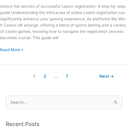
step
Unlock the secrets of successful casino registration: A step-by-step
guide
guide Understanding the intricacies of online casino registration can
Understanding
significantly enhance your gaming experience. As platforms like Win
the
It Casino UK emerge, offering a blend of sports betting and a variety
intricacies
of casino games, knowing how to navigate the registration process
of
becomes crucial. This guide will
online
casin
Read More »
1
2
…
7
Next
→
S
e
a
Recent Posts
r